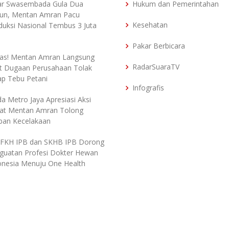
ar Swasembada Gula Dua
Hukum dan Pemerintahan
un, Mentan Amran Pacu
Kesehatan
duksi Nasional Tembus 3 Juta
Pakar Berbicara
as! Mentan Amran Langsung
RadarSuaraTV
t Dugaan Perusahaan Tolak
ap Tebu Petani
Infografis
da Metro Jaya Apresiasi Aksi
at Mentan Amran Tolong
ban Kecelakaan
 FKH IPB dan SKHB IPB Dorong
guatan Profesi Dokter Hewan
onesia Menuju One Health