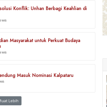
lusi Konflik: Unhan Berbagi Keahlian di
13 WIB
an Masyarakat untuk Perkuat Budaya
u
08 WIB
ndung Masuk Nominasi Kalpataru
 WIB
uat Lebih