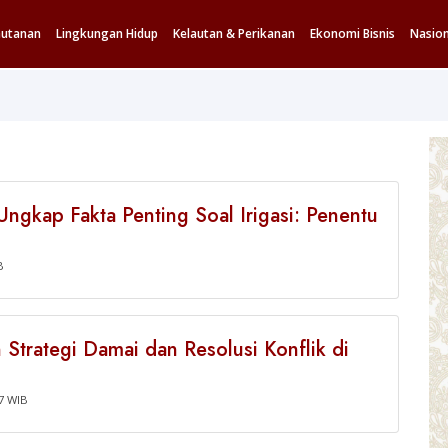
hutanan
Lingkungan Hidup
Kelautan & Perikanan
Ekonomi Bisnis
Nasion
gkap Fakta Penting Soal Irigasi: Penentu
B
 Strategi Damai dan Resolusi Konflik di
07 WIB