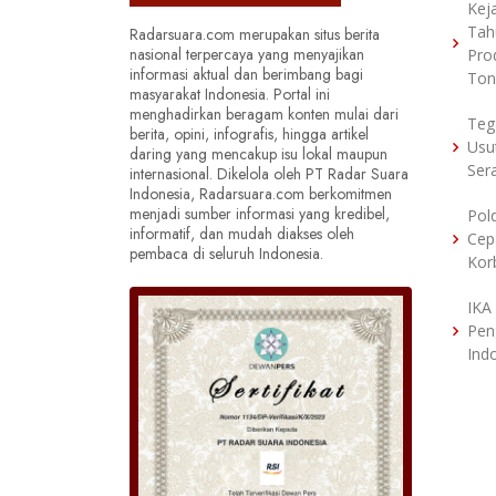
Kej
Tah
Radarsuara.com merupakan situs berita
nasional terpercaya yang menyajikan
Pro
informasi aktual dan berimbang bagi
Ton
masyarakat Indonesia. Portal ini
menghadirkan beragam konten mulai dari
Teg
berita, opini, infografis, hingga artikel
Usu
daring yang mencakup isu lokal maupun
Ser
internasional. Dikelola oleh PT Radar Suara
Indonesia, Radarsuara.com berkomitmen
menjadi sumber informasi yang kredibel,
Pol
informatif, dan mudah diakses oleh
Cep
pembaca di seluruh Indonesia.
Kor
IKA
Pen
Ind