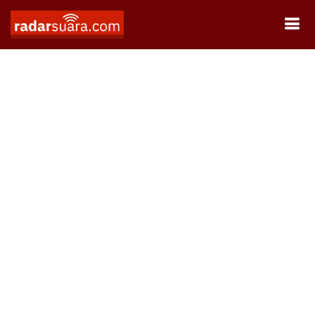
Oopss..
Ups, news not found...