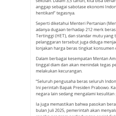
sekolah. Dalam 3,5 tahun, kita bisa benah
anggap sebagai sabotase ekonomi Indones
hentikan!” tegasnya.
Seperti diketahui Menteri Pertanian (M
adanya dugaan terhadap 212 merk beras 
Tertinggi (HET), dan standar mutu yang 
pelanggaran tersebut juga diduga menjad
lonjakan harga beras tingkat konsumen 
Dalam berbagai kesempatan Mentan Amr
tinggal diam dan akan menindak tegas 
melakukan kecurangan.
“Seluruh pengusaha beras seluruh Indone
Ini perintah Bapak Presiden Prabowo. Ka
negara lain sedang mengalami kesulita
Ia juga memastikan bahwa pasokan beras 
bulan Juli 2025, pemerintah akan menya