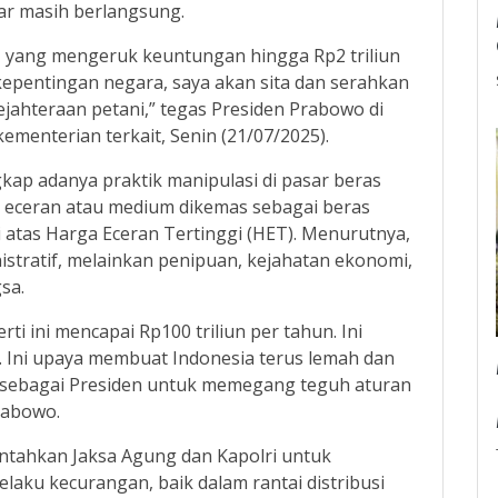
ar masih berlangsung.
l, yang mengeruk keuntungan hingga Rp2 triliun
 kepentingan negara, saya akan sita dan serahkan
ejahteraan petani,” tegas Presiden Prabowo di
ementerian terkait, Senin (21/07/2025).
kap adanya praktik manipulasi di pasar beras
as eceran atau medium dikemas sebagai beras
i atas Harga Eceran Tertinggi (HET). Menurutnya,
istratif, melainkan penipuan, kejahatan ekonomi,
sa.
ti ini mencapai Rp100 triliun per tahun. Ini
 Ini upaya membuat Indonesia terus lemah dan
ah sebagai Presiden untuk memegang teguh aturan
rabowo.
tahkan Jaksa Agung dan Kapolri untuk
aku kecurangan, baik dalam rantai distribusi