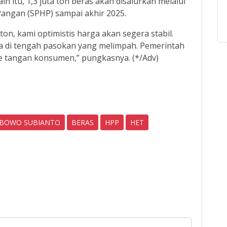
n itu, 1,3 juta ton beras akan disalurkan melalui
Pangan (SPHP) sampai akhir 2025.
ton, kami optimistis harga akan segera stabil.
a di tengah pasokan yang melimpah. Pemerintah
ke tangan konsumen,” pungkasnya. (*/Adv)
RABOWO SUBIANTO
BERAS
HPP
HET