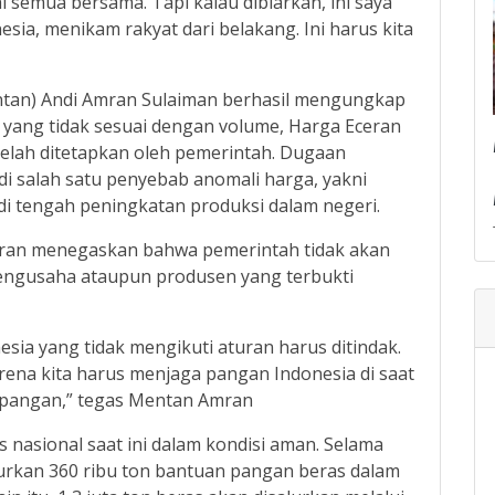
i semua bersama. Tapi kalau dibiarkan, ini saya
ia, menikam rakyat dari belakang. Ini harus kita
entan) Andi Amran Sulaiman berhasil mengungkap
yang tidak sesuai dengan volume, Harga Eceran
telah ditetapkan oleh pemerintah. Dugaan
i salah satu penyebab anomali harga, yakni
di tengah peningkatan produksi dalam negeri.
an menegaskan bahwa pemerintah tidak akan
pengusaha ataupun produsen yang terbukti
sia yang tidak mengikuti aturan harus ditindak.
rena kita harus menjaga pangan Indonesia di saat
n pangan,” tegas Mentan Amran
nasional saat ini dalam kondisi aman. Selama
lurkan 360 ribu ton bantuan pangan beras dalam